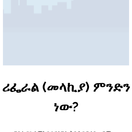
Pages
ሪፌራል (መላኪያ) ምንድን
ነው?