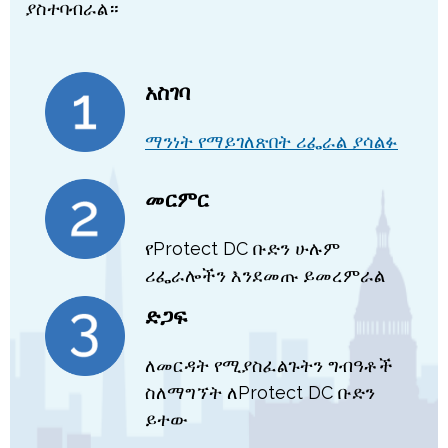
ያስተባብራል።
አስገባ
ማንነት የማይገለጽበት ሪፌራል ያሳልፉ
መርምር
የProtect DC ቡድን ሁሉም
ሪፌራሎችን እንደመጡ ይመረምራል
ድጋፍ
ለመርዳት የሚያስፈልጉትን ግብዓቶች
ስለማግኘት ለProtect DC ቡድን
ይተው