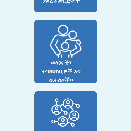
ያደረጉ ድርጅቶች
ወላጆ ች፣
ተንከባካቢዎች እና
ቤተሰቦች።