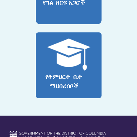
የግል ዘርፍ አጋሮች
የትምህርት ቤት
ማህበረሰቦች