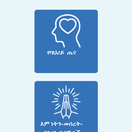
የባህሪይ ጤና
እም ነትን-መሰረት-