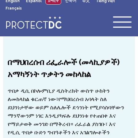
English
Español
አማርኛ
한국어
中文
Tiếng Việt
×
Skip to main content
Français
በማህበረሰብ ሪፌራሎች (መላኪያዎች)
አማካኝነት ጥቃትን መከላከል
ጥበቃ ዲሲ በኮሎምቢያ ዲስትሪክት ውስጥ ሁከትን
ለመከላከል ቁርጠኛ ነው፣የማህበረሰብ አባላት ስለ
ደህንነታቸው ወይም ስለሌሎች ደኅንነት የሚያሳስባቸውን
ማንኛውንም ነገር እንዲያካፍሉ ደህንነቱ የተጠበቀ እና
የማይታወቅ መንገድ በማቅረብ። ሪፈራል ያስገቡ፣ እና
የዲ.ሲ ጥበቃ ቡድን ግብዓቶችን እና አገልግሎቶችን