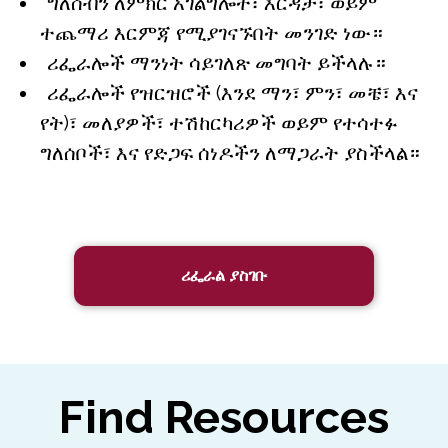
ግለሰብን ለምክር አገልግሎት፣ እርዳታ፣ ወይም
ተጨማሪ እርምጃ የሚያገናኙበት መንገድ ነው።
ሪፌራሎች ማንነት ሳይገለጽ መግባት ይችላሉ።
ሪፌራሎች የዝርዝሮች (እንደ ማን፣ ምን፣ መቼ፣ እና
የት)፣ መለያዎች፣ ተሽከርካሪዎች ወይም የተሳተፉ
ግለሰቦች፣ እና የድጋፍ ሰነዶችን ለማጋራት ያስችላል።
ሪፌራል ያስገቡ
Find Resources