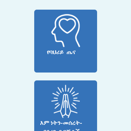
የባህሪይ ጤና
እም ነትን-መሰረት-