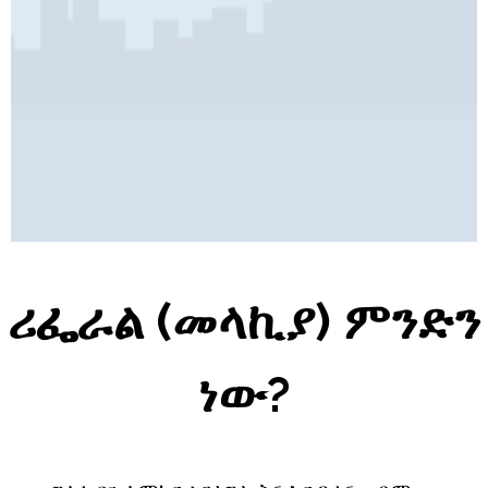
Pages
ሪፌራል (መላኪያ) ምንድን
ነው?