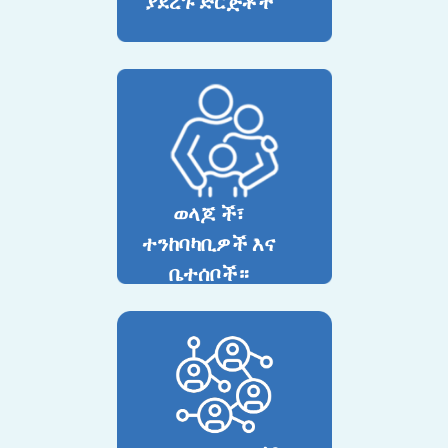
ያደረጉ ድርጅቶች
ወላጆ ች፣
ተንከባካቢዎች እና
ቤተሰቦች።