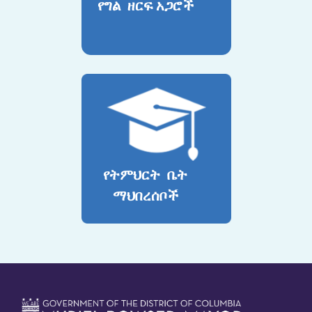
የግል ዘርፍ አጋሮች
የትምህርት ቤት
ማህበረሰቦች