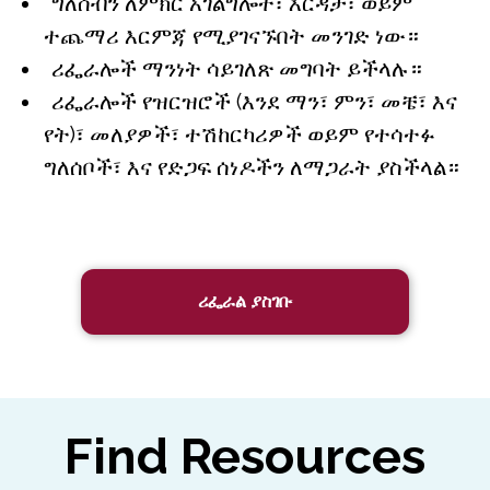
ግለሰብን ለምክር አገልግሎት፣ እርዳታ፣ ወይም
ተጨማሪ እርምጃ የሚያገናኙበት መንገድ ነው።
ሪፌራሎች ማንነት ሳይገለጽ መግባት ይችላሉ።
ሪፌራሎች የዝርዝሮች (እንደ ማን፣ ምን፣ መቼ፣ እና
የት)፣ መለያዎች፣ ተሽከርካሪዎች ወይም የተሳተፉ
ግለሰቦች፣ እና የድጋፍ ሰነዶችን ለማጋራት ያስችላል።
ሪፌራል ያስገቡ
Find Resources