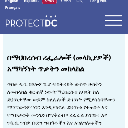
English
Español
አማርኛ
한국어
中文
Tiếng Việt
×
Skip to main content
Français
በማህበረሰብ ሪፌራሎች (መላኪያዎች)
አማካኝነት ጥቃትን መከላከል
ጥበቃ ዲሲ በኮሎምቢያ ዲስትሪክት ውስጥ ሁከትን
ለመከላከል ቁርጠኛ ነው፣የማህበረሰብ አባላት ስለ
ደህንነታቸው ወይም ስለሌሎች ደኅንነት የሚያሳስባቸውን
ማንኛውንም ነገር እንዲያካፍሉ ደህንነቱ የተጠበቀ እና
የማይታወቅ መንገድ በማቅረብ። ሪፈራል ያስገቡ፣ እና
የዲ.ሲ ጥበቃ ቡድን ግብዓቶችን እና አገልግሎቶችን