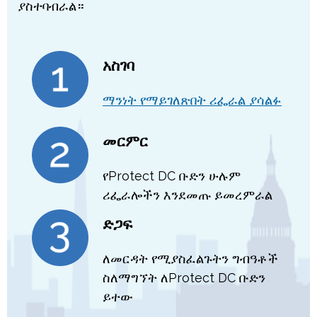
ያስተባብራል።
አስገባ
ማንነት የማይገለጽበት ሪፌራል ያሳልፉ
መርምር
የProtect DC ቡድን ሁሉም
ሪፌራሎችን እንደመጡ ይመረምራል
ድጋፍ
ለመርዳት የሚያስፈልጉትን ግብዓቶች
ስለማግኘት ለProtect DC ቡድን
ይተው