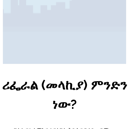
Pages
ሪፌራል (መላኪያ) ምንድን
ነው?