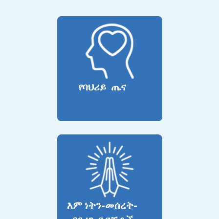
የባህሪይ ጤና
እም ነትን-መሰረት-