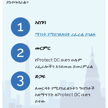
ያስተባብራል።
አስገባ
ማንነት የማይገለጽበት ሪፌራል ያሳልፉ
መርምር
የProtect DC ቡድን ሁሉም
ሪፌራሎችን እንደመጡ ይመረምራል
ድጋፍ
ለመርዳት የሚያስፈልጉትን ግብዓቶች
ስለማግኘት ለProtect DC ቡድን
ይተው