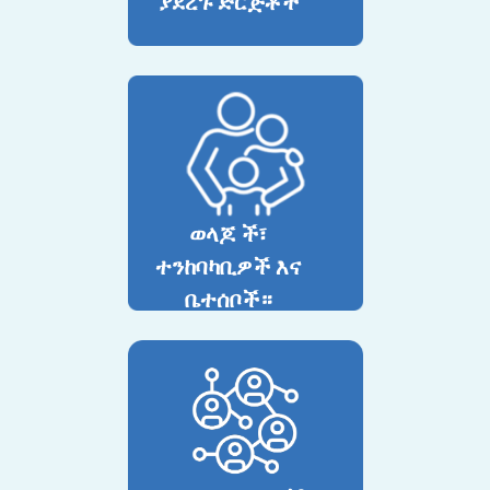
ያደረጉ ድርጅቶች
ወላጆ ች፣
ተንከባካቢዎች እና
ቤተሰቦች።