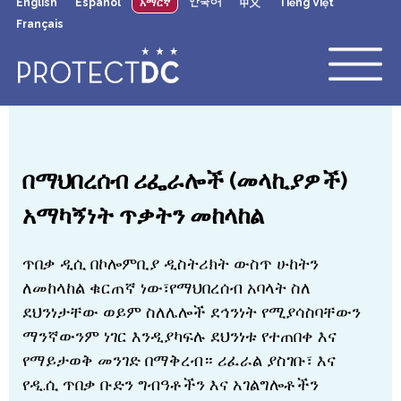
English
Español
አማርኛ
한국어
中文
Tiếng Việt
×
Skip to main content
Français
በማህበረሰብ ሪፌራሎች (መላኪያዎች)
አማካኝነት ጥቃትን መከላከል
ጥበቃ ዲሲ በኮሎምቢያ ዲስትሪክት ውስጥ ሁከትን
ለመከላከል ቁርጠኛ ነው፣የማህበረሰብ አባላት ስለ
ደህንነታቸው ወይም ስለሌሎች ደኅንነት የሚያሳስባቸውን
ማንኛውንም ነገር እንዲያካፍሉ ደህንነቱ የተጠበቀ እና
የማይታወቅ መንገድ በማቅረብ። ሪፈራል ያስገቡ፣ እና
የዲ.ሲ ጥበቃ ቡድን ግብዓቶችን እና አገልግሎቶችን