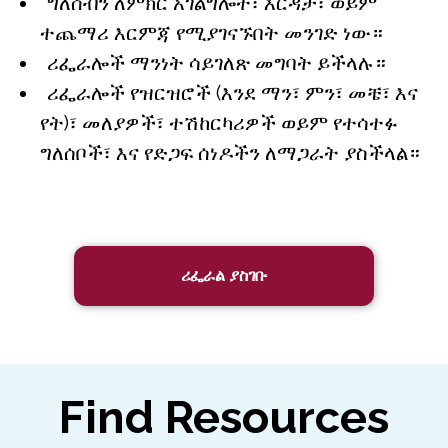
ግለሰብን ለምክር አገልግሎት፣ እርዳታ፣ ወይም
ተጨማሪ እርምጃ የሚያገናኙበት መንገድ ነው።
ሪፌራሎች ማንነት ሳይገለጽ መግባት ይችላሉ።
ሪፌራሎች የዝርዝሮች (እንደ ማን፣ ምን፣ መቼ፣ እና
የት)፣ መለያዎች፣ ተሽከርካሪዎች ወይም የተሳተፉ
ግለሰቦች፣ እና የድጋፍ ሰነዶችን ለማጋራት ያስችላል።
ሪፌራል ያስገቡ
Find Resources