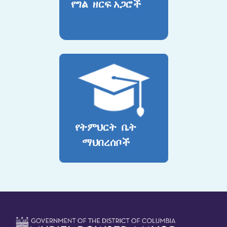
የግል ዘርፍ አጋሮች
የትምህርት ቤት
ማህበረሰቦች