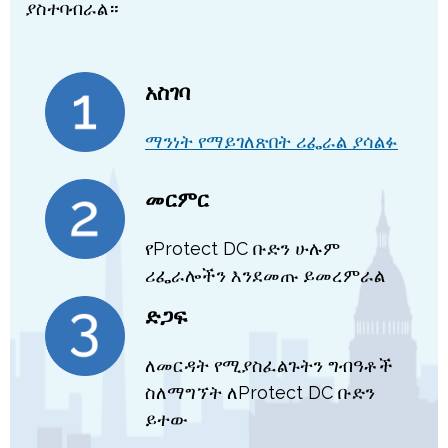
ያስተባብራል።
አስገባ
ማንነት የማይገለጽበት ሪፌራል ያሳልፉ
መርምር
የProtect DC ቡድን ሁሉም
ሪፌራሎችን እንደመጡ ይመረምራል
ድጋፍ
ለመርዳት የሚያስፈልጉትን ግብዓቶች
ስለማግኘት ለProtect DC ቡድን
ይተው