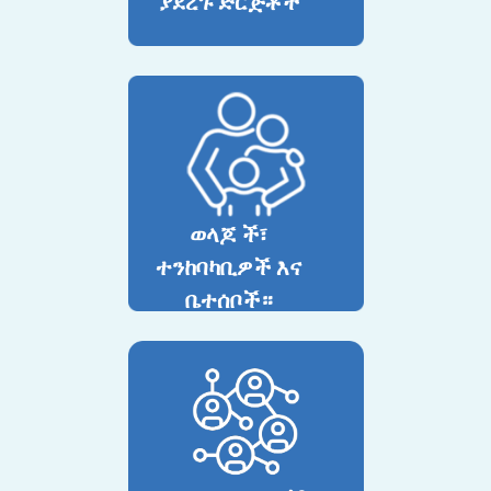
ያደረጉ ድርጅቶች
ወላጆ ች፣
ተንከባካቢዎች እና
ቤተሰቦች።