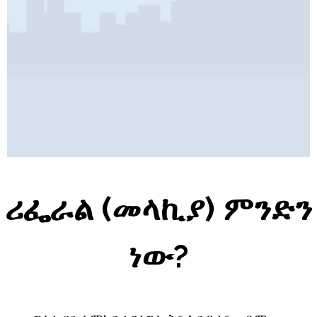
Pages
ሪፌራል (መላኪያ) ምንድን
ነው?