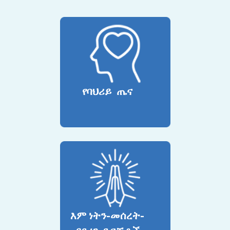
የባህሪይ ጤና
እም ነትን-መሰረት-