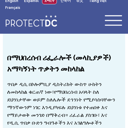
English
Español
አማርኛ
한국어
中文
Tiếng Việt
×
Skip to main content
Français
በማህበረሰብ ሪፌራሎች (መላኪያዎች)
አማካኝነት ጥቃትን መከላከል
ጥበቃ ዲሲ በኮሎምቢያ ዲስትሪክት ውስጥ ሁከትን
ለመከላከል ቁርጠኛ ነው፣የማህበረሰብ አባላት ስለ
ደህንነታቸው ወይም ስለሌሎች ደኅንነት የሚያሳስባቸውን
ማንኛውንም ነገር እንዲያካፍሉ ደህንነቱ የተጠበቀ እና
የማይታወቅ መንገድ በማቅረብ። ሪፈራል ያስገቡ፣ እና
የዲ.ሲ ጥበቃ ቡድን ግብዓቶችን እና አገልግሎቶችን