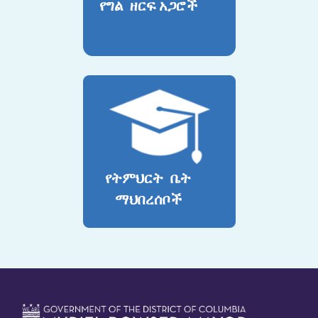
የግል ዘርፍ አጋሮች
የትምህርት ቤት
ማህበረሰቦች