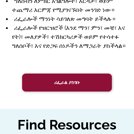
ግለሰብን ለምክር አገልግሎት፣ እርዳታ፣ ወይም
ተጨማሪ እርምጃ የሚያገናኙበት መንገድ ነው።
ሪፌራሎች ማንነት ሳይገለጽ መግባት ይችላሉ።
ሪፌራሎች የዝርዝሮች (እንደ ማን፣ ምን፣ መቼ፣ እና
የት)፣ መለያዎች፣ ተሽከርካሪዎች ወይም የተሳተፉ
ግለሰቦች፣ እና የድጋፍ ሰነዶችን ለማጋራት ያስችላል።
ሪፌራል ያስገቡ
Find Resources