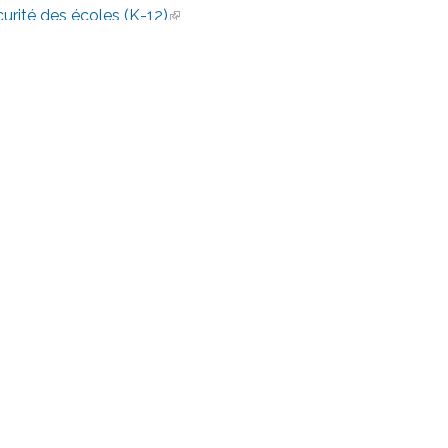
urité des écoles (K-12)
For Emergencies Call: 911
Email:
protect@dc.gov
© 2022 District of Columbia