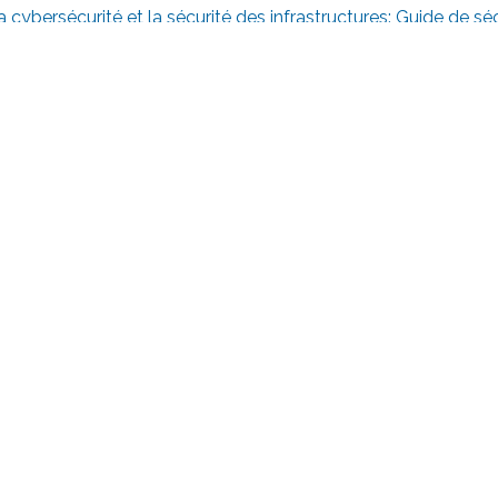
cybersécurité et la sécurité des infrastructures: Guide de séc
ርኛ
한국어
繁體中文
Tiếng Việt
T DC.GOV
TERMS AND CONDITIONS