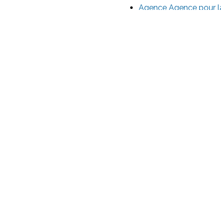
Agence Agence pour la 
English
Español
አማ
ACCESSIBILITY
PRIVACY AND SECURITY
ABOU