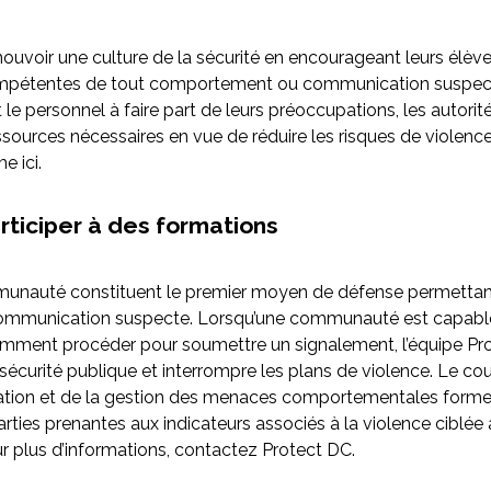
uvoir une culture de la sécurité en encourageant leurs élèves
compétentes de tout comportement ou communication suspect
t le personnel à faire part de leurs préoccupations, les auto
ressources nécessaires en vue de réduire les risques de violenc
 ici.
rticiper à des formations
nauté constituent le premier moyen de défense permettant
munication suspecte. Lorsqu’une communauté est capable 
omment procéder pour soumettre un signalement, l’équipe Pr
écurité publique et interrompre les plans de violence. Le cou
ation et de la gestion des menaces comportementales forme 
ties prenantes aux indicateurs associés à la violence ciblée a
ur plus d’informations, contactez Protect DC.