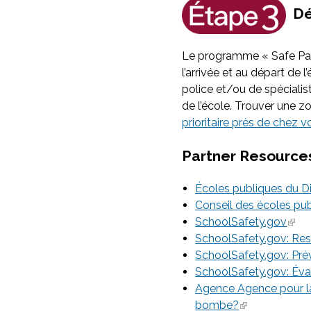
Dé
Le programme « Safe Pass
l’arrivée et au départ de
police et/ou de spécialis
de l’école. Trouver une z
prioritaire près de chez v
Partner Resource
Écoles publiques du Di
Conseil des écoles pub
SchoolSafety.gov
SchoolSafety.gov: Res
SchoolSafety.gov: Prév
SchoolSafety.gov: Éva
Agence Agence pour la c
bombe?