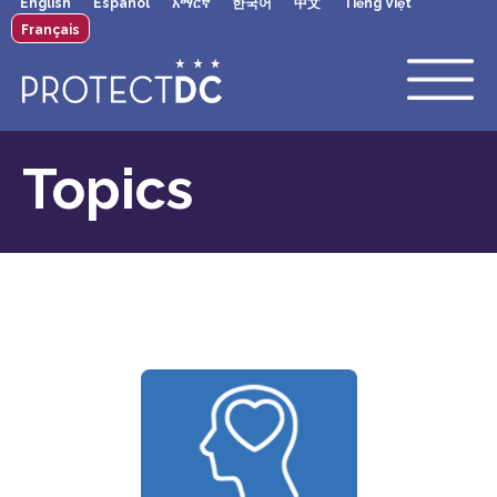
English
Español
አማርኛ
한국어
中文
Tiếng Việt
×
Skip to main content
Français
Topics