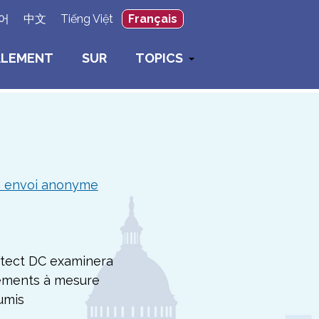
×
어
中文
Tiếng Việt
Français
ALEMENT
SUR
TOPICS
n envoi anonyme
otect DC examinera
lements à mesure
oumis