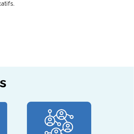
tifs.
s