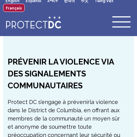
English
Español
አማርኛ
한국어
中文
Tiếng Việt
×
Skip to main content
Français
PRÉVENIR LA VIOLENCE VIA
DES SIGNALEMENTS
COMMUNAUTAIRES
Protect DC s’engage à prévenirla violence
dans le District de Columbia, en offrant aux
membres de la communauté un moyen sûr
et anonyme de soumettre toute
préoccupation concernant leur sécurité ou